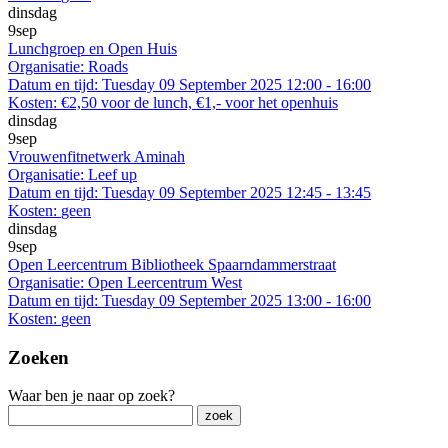
dinsdag
9
sep
Lunchgroep en Open Huis
Organisatie:
Roads
Datum en tijd:
Tuesday 09 September 2025 12:00 - 16:00
Kosten:
€2,50 voor de lunch, €1,- voor het openhuis
dinsdag
9
sep
Vrouwenfitnetwerk Aminah
Organisatie:
Leef up
Datum en tijd:
Tuesday 09 September 2025 12:45 - 13:45
Kosten:
geen
dinsdag
9
sep
Open Leercentrum Bibliotheek Spaarndammerstraat
Organisatie:
Open Leercentrum West
Datum en tijd:
Tuesday 09 September 2025 13:00 - 16:00
Kosten:
geen
Zoeken
Waar ben je naar op zoek?