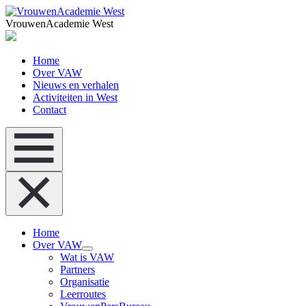
VrouwenAcademie West
Home
Over VAW
Nieuws en verhalen
Activiteiten in West
Contact
Home
Over VAW
Wat is VAW
Partners
Organisatie
Leerroutes