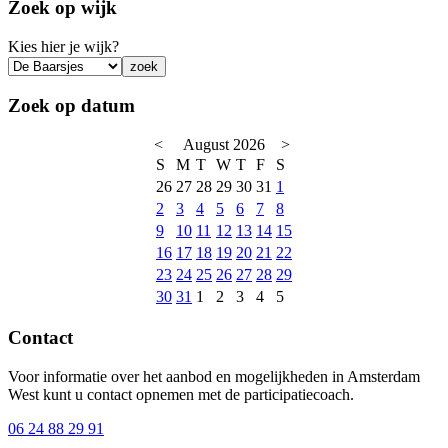
Zoek op wijk
Kies hier je wijk?
Zoek op datum
<
August 2026
>
S
M
T
W
T
F
S
26
27
28
29
30
31
1
2
3
4
5
6
7
8
9
10
11
12
13
14
15
16
17
18
19
20
21
22
23
24
25
26
27
28
29
30
31
1
2
3
4
5
Contact
Voor informatie over het aanbod en mogelijkheden in Amsterdam
West kunt u contact opnemen met de participatiecoach.
06 24 88 29 91