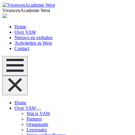
VrouwenAcademie West
Home
Over VAW
Nieuws en verhalen
Activiteiten in West
Contact
Home
Over VAW
Wat is VAW
Partners
Organisatie
Leerroutes