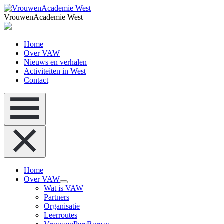
VrouwenAcademie West
Home
Over VAW
Nieuws en verhalen
Activiteiten in West
Contact
Home
Over VAW
Wat is VAW
Partners
Organisatie
Leerroutes