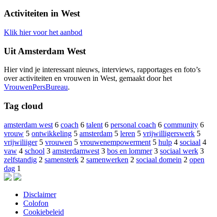
Activiteiten in West
Klik hier voor het aanbod
Uit Amsterdam West
Hier vind je interessant nieuws, interviews, rapportages en foto’s
over activiteiten en vrouwen in West, gemaakt door het
VrouwenPersBureau
.
Tag cloud
amsterdam west
6
coach
6
talent
6
personal coach
6
community
6
vrouw
5
ontwikkeling
5
amsterdam
5
leren
5
vrijwilligerswerk
5
vrijwiliiger
5
vrouwen
5
vrouwenempowerment
5
hulp
4
sociaal
4
vaw
4
school
3
amsterdamwest
3
bos en lommer
3
sociaal werk
3
zelfstandig
2
samensterk
2
samenwerken
2
sociaal domein
2
open
dag
1
Disclaimer
Colofon
Cookiebeleid