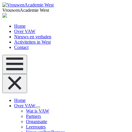
VrouwenAcademie West
Home
Over VAW
Nieuws en verhalen
Activiteiten in West
Contact
Home
Over VAW
Wat is VAW
Partners
Organisatie
Leerroutes