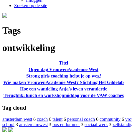
Inloggen
Zoeken op de site
Tags
ontwikkeling
Titel
Open dag VrouwenAcademie West
Strong girls coaching helpt je op weg!
Wie maken VrouwenAcademie West? Stichting Het Gildelab
Hoe een wandeling Anja's leven veranderde
Terugblik: lunch en workshopmiddag voor de VAW coaches
Tag cloud
amsterdam west
6
coach
6
talent
6
personal coach
6
community
6
vr
school
3
amsterdamwest
3
bos en lommer
3
sociaal werk
3
zelfstandi