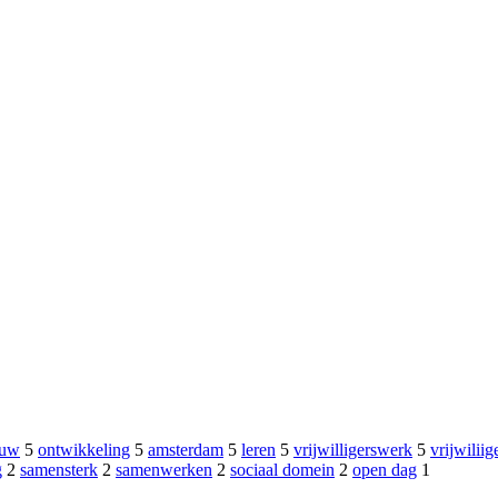
ouw
5
ontwikkeling
5
amsterdam
5
leren
5
vrijwilligerswerk
5
vrijwiliig
g
2
samensterk
2
samenwerken
2
sociaal domein
2
open dag
1