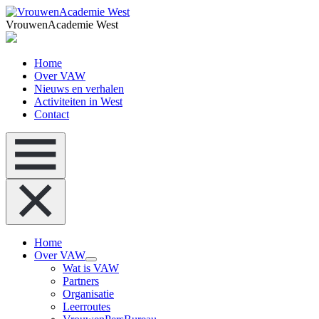
VrouwenAcademie West
Home
Over VAW
Nieuws en verhalen
Activiteiten in West
Contact
Home
Over VAW
Wat is VAW
Partners
Organisatie
Leerroutes