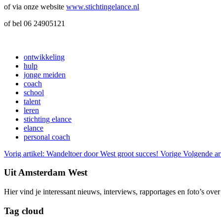
of via onze website
www.stichtingelance.nl
of bel 06 24905121
ontwikkeling
hulp
jonge meiden
coach
school
talent
leren
stichting elance
elance
personal coach
Vorig artikel: Wandeltoer door West groot succes!
Vorige
Volgende ar
Uit Amsterdam West
Hier vind je interessant nieuws, interviews, rapportages en foto’s ov
Tag cloud