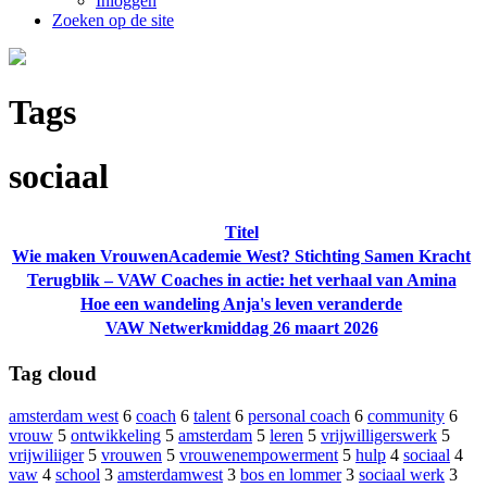
Inloggen
Zoeken op de site
Tags
sociaal
Titel
Wie maken VrouwenAcademie West? Stichting Samen Kracht
Terugblik – VAW Coaches in actie: het verhaal van Amina
Hoe een wandeling Anja's leven veranderde
VAW Netwerkmiddag 26 maart 2026
Tag cloud
amsterdam west
6
coach
6
talent
6
personal coach
6
community
6
vrouw
5
ontwikkeling
5
amsterdam
5
leren
5
vrijwilligerswerk
5
vrijwiliiger
5
vrouwen
5
vrouwenempowerment
5
hulp
4
sociaal
4
vaw
4
school
3
amsterdamwest
3
bos en lommer
3
sociaal werk
3