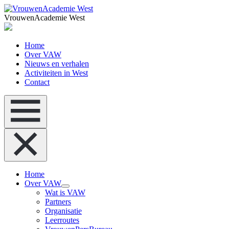
VrouwenAcademie West
Home
Over VAW
Nieuws en verhalen
Activiteiten in West
Contact
Home
Over VAW
Wat is VAW
Partners
Organisatie
Leerroutes