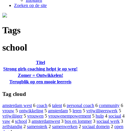
Inloggen
Zoeken op de site
Tags
school
Titel
Strong girls coaching helpt je op weg!
Zomer = Ontwikkelen!
Terugblik op een mooie leerreis
Tag cloud
amsterdam west
6
coach
6
talent
6
personal coach
6
community
6
vrouw
5
ontwikkeling
5
amsterdam
5
leren
5
vrijwilligerswerk
5
vrijwiliiger
5
vrouwen
5
vrouwenempowerment
5
hulp
4
sociaal
4
vaw
4
school
3
amsterdamwest
3
bos en lommer
3
sociaal werk
3
zelfstandig
2
samensterk
2
samenwerken
2
sociaal domein
2
open