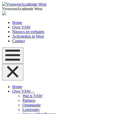
VrouwenAcademie West
Home
Over VAW
Nieuws en verhalen
Activiteiten in West
Contact
Home
Over VAW
Wat is VAW
Partners
Organisatie
Leerroutes