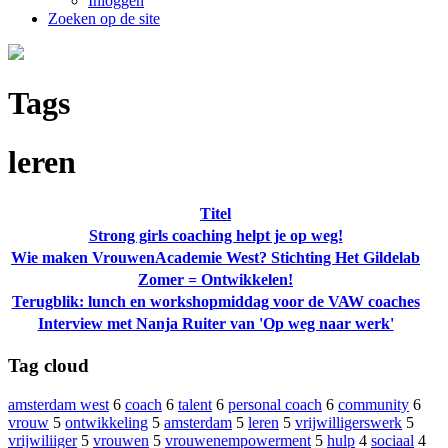
Inloggen
Zoeken op de site
Tags
leren
Titel
Strong girls coaching helpt je op weg!
Wie maken VrouwenAcademie West? Stichting Het Gildelab
Zomer = Ontwikkelen!
Terugblik: lunch en workshopmiddag voor de VAW coaches
Interview met Nanja Ruiter van 'Op weg naar werk'
Tag cloud
amsterdam west
6
coach
6
talent
6
personal coach
6
community
6
vrouw
5
ontwikkeling
5
amsterdam
5
leren
5
vrijwilligerswerk
5
vrijwiliiger
5
vrouwen
5
vrouwenempowerment
5
hulp
4
sociaal
4