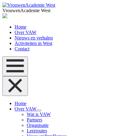
VrouwenAcademie West
Home
Over VAW
Nieuws en verhalen
Activiteiten in West
Contact
Home
Over VAW
Wat is VAW
Partners
Organisatie
Leerroutes