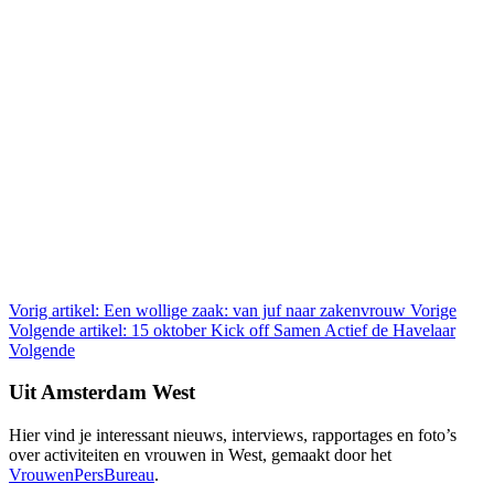
Vorig artikel: Een wollige zaak: van juf naar zakenvrouw
Vorige
Volgende artikel: 15 oktober Kick off Samen Actief de Havelaar
Volgende
Uit Amsterdam West
Hier vind je interessant nieuws, interviews, rapportages en foto’s
over activiteiten en vrouwen in West, gemaakt door het
VrouwenPersBureau
.