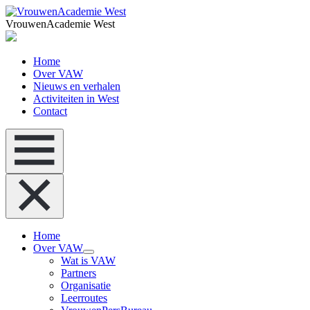
VrouwenAcademie West
Home
Over VAW
Nieuws en verhalen
Activiteiten in West
Contact
Home
Over VAW
Wat is VAW
Partners
Organisatie
Leerroutes