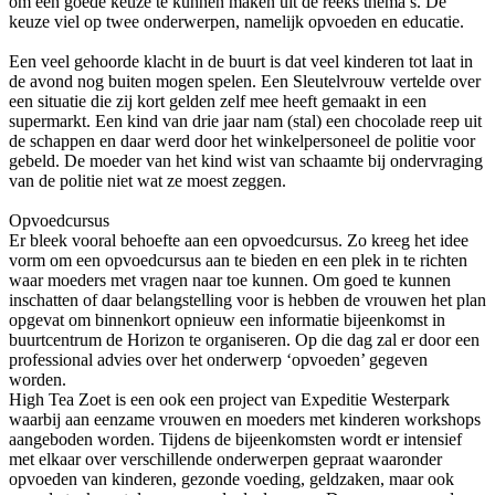
om een goede keuze te kunnen maken uit de reeks thema’s. De
keuze viel op twee onderwerpen, namelijk opvoeden en educatie.
Een veel gehoorde klacht in de buurt is dat veel kinderen tot laat in
de avond nog buiten mogen spelen. Een Sleutelvrouw vertelde over
een situatie die zij kort gelden zelf mee heeft gemaakt in een
supermarkt. Een kind van drie jaar nam (stal) een chocolade reep uit
de schappen en daar werd door het winkelpersoneel de politie voor
gebeld. De moeder van het kind wist van schaamte bij ondervraging
van de politie niet wat ze moest zeggen.
Opvoedcursus
Er bleek vooral behoefte aan een opvoedcursus. Zo kreeg het idee
vorm om een opvoedcursus aan te bieden en een plek in te richten
waar moeders met vragen naar toe kunnen. Om goed te kunnen
inschatten of daar belangstelling voor is hebben de vrouwen het plan
opgevat om binnenkort opnieuw een informatie bijeenkomst in
buurtcentrum de Horizon te organiseren. Op die dag zal er door een
professional advies over het onderwerp ‘opvoeden’ gegeven
worden.
High Tea Zoet is een ook een project van Expeditie Westerpark
waarbij aan eenzame vrouwen en moeders met kinderen workshops
aangeboden worden. Tijdens de bijeenkomsten wordt er intensief
met elkaar over verschillende onderwerpen gepraat waaronder
opvoeden van kinderen, gezonde voeding, geldzaken, maar ook