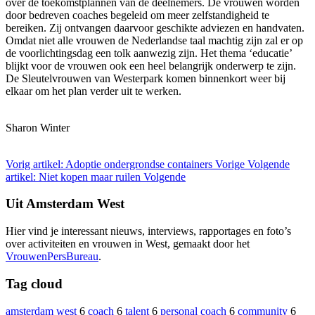
over de toekomstplannen van de deelnemers. De vrouwen worden
door bedreven coaches begeleid om meer zelfstandigheid te
bereiken. Zij ontvangen daarvoor geschikte adviezen en handvaten.
Omdat niet alle vrouwen de Nederlandse taal machtig zijn zal er op
de voorlichtingsdag een tolk aanwezig zijn. Het thema ‘educatie’
blijkt voor de vrouwen ook een heel belangrijk onderwerp te zijn.
De Sleutelvrouwen van Westerpark komen binnenkort weer bij
elkaar om het plan verder uit te werken.
Sharon Winter
Vorig artikel: Adoptie ondergrondse containers
Vorige
Volgende
artikel: Niet kopen maar ruilen
Volgende
Uit Amsterdam West
Hier vind je interessant nieuws, interviews, rapportages en foto’s
over activiteiten en vrouwen in West, gemaakt door het
VrouwenPersBureau
.
Tag cloud
amsterdam west
6
coach
6
talent
6
personal coach
6
community
6