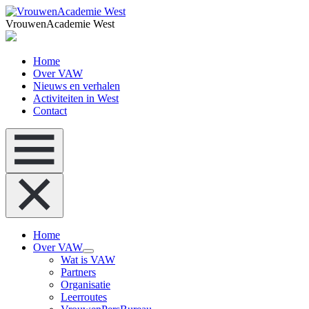
VrouwenAcademie West
Home
Over VAW
Nieuws en verhalen
Activiteiten in West
Contact
Home
Over VAW
Wat is VAW
Partners
Organisatie
Leerroutes