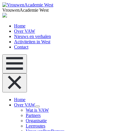
VrouwenAcademie West
Home
Over VAW
Nieuws en verhalen
Activiteiten in West
Contact
Home
Over VAW
Wat is VAW
Partners
Organisatie
Leerroutes