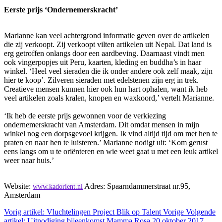
Eerste prijs ‘Ondernemerskracht’
Marianne kan veel achtergrond informatie geven over de artikelen
die zij verkoopt. Zij verkoopt vilten artikelen uit Nepal. Dat land is
erg getroffen onlangs door een aardbeving. Daarnaast vindt men
ook vingerpopjes uit Peru, kaarten, kleding en buddha’s in haar
winkel. ‘Heel veel sieraden die ik onder andere ook zelf maak, zijn
hier te koop’. Zilveren sieraden met edelstenen zijn erg in trek.
Creatieve mensen kunnen hier ook hun hart ophalen, want ik heb
veel artikelen zoals kralen, knopen en waxkoord,’ vertelt Marianne.
‘Ik heb de eerste prijs gewonnen voor de verkiezing
ondernemerskracht van Amsterdam. Dit omdat mensen in mijn
winkel nog een dorpsgevoel krijgen. Ik vind altijd tijd om met hen te
praten en naar hen te luisteren.’ Marianne nodigt uit: ‘Kom gerust
eens langs om u te oriënteren en wie weet gaat u met een leuk artikel
weer naar huis.’
Website:
Adres: Spaarndammerstraat nr.95,
www.kadorient.nl
Amsterdam
Vorig artikel: Vluchtelingen Project Blik op Talent
Vorige
Volgende
artikel: Uitnodiging bijeenkomst Mamma Rosa 20 oktober 2017