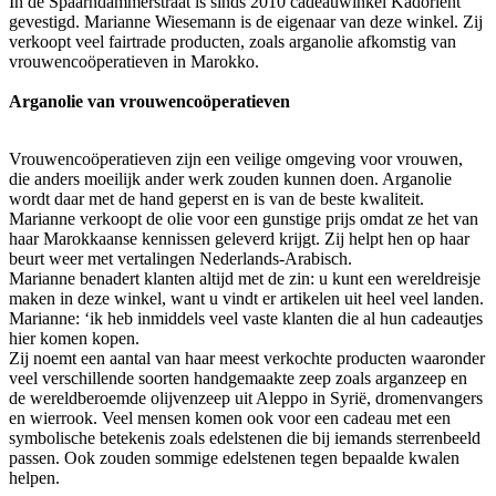
In de Spaarndammerstraat is sinds 2010 cadeauwinkel Kadoriënt
gevestigd. Marianne Wiesemann is de eigenaar van deze winkel. Zij
verkoopt veel fairtrade producten, zoals arganolie afkomstig van
vrouwencoöperatieven in Marokko.
Arganolie van vrouwencoöperatieven
Vrouwencoöperatieven zijn een veilige omgeving voor vrouwen,
die anders moeilijk ander werk zouden kunnen doen. Arganolie
wordt daar met de hand geperst en is van de beste kwaliteit.
Marianne verkoopt de olie voor een gunstige prijs omdat ze het van
haar Marokkaanse kennissen geleverd krijgt. Zij helpt hen op haar
beurt weer met vertalingen Nederlands-Arabisch.
Marianne benadert klanten altijd met de zin: u kunt een wereldreisje
maken in deze winkel, want u vindt er artikelen uit heel veel landen.
Marianne: ‘ik heb inmiddels veel vaste klanten die al hun cadeautjes
hier komen kopen.
Zij noemt een aantal van haar meest verkochte producten waaronder
veel verschillende soorten handgemaakte zeep zoals arganzeep en
de wereldberoemde olijvenzeep uit Aleppo in Syrië, dromenvangers
en wierrook. Veel mensen komen ook voor een cadeau met een
symbolische betekenis zoals edelstenen die bij iemands sterrenbeeld
passen. Ook zouden sommige edelstenen tegen bepaalde kwalen
helpen.