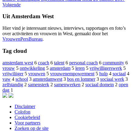
Volgende
Uit Amsterdam West
Hier vind je interessant nieuws, interviews, rapportages en foto’s
over activiteiten en vrouwen in West, gemaakt door het
VrouwenPersBureau
.
Tag cloud
amsterdam west
6
coach
6
talent
6
personal coach
6
community
6
vrouw
5
ontwikkeling
5
amsterdam
5
leren
5
vrijwilligerswerk
5
vrijwiliiger
5
vrouwen
5
vrouwenempowerment
5
hulp
4
sociaal
4
vaw
4
school
3
amsterdamwest
3
bos en lommer
3
sociaal werk
3
zelfstandig
2
samensterk
2
samenwerken
2
sociaal domein
2
open
dag
1
Disclaimer
Colofon
Cookiebeleid
Voor partners
Zoeken op de site