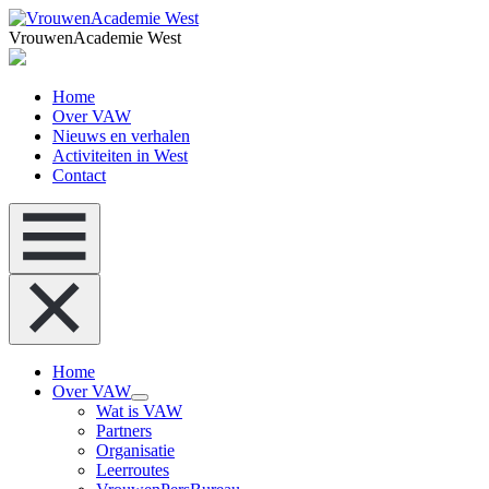
VrouwenAcademie West
Home
Over VAW
Nieuws en verhalen
Activiteiten in West
Contact
Home
Over VAW
Wat is VAW
Partners
Organisatie
Leerroutes