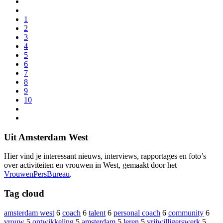
1
2
3
4
5
6
7
8
9
10
Uit Amsterdam West
Hier vind je interessant nieuws, interviews, rapportages en foto’s
over activiteiten en vrouwen in West, gemaakt door het
VrouwenPersBureau
.
Tag cloud
amsterdam west
6
coach
6
talent
6
personal coach
6
community
6
vrouw
5
ontwikkeling
5
amsterdam
5
leren
5
vrijwilligerswerk
5